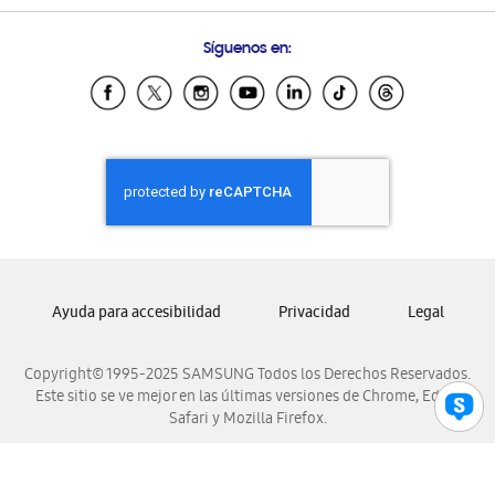
Preguntas Frecuentes
Samsung Costa Rica
Síguenos en:
Samsung Ecuador
Samsung El Salvador
Samsung Guatemala
Samsung Honduras
Samsung Nicaragua
Samsung Panamá
Samsung República Dominicana
Samsung Venezuela
Ayuda para accesibilidad
Privacidad
Legal
Copyright© 1995-2025 SAMSUNG Todos los Derechos Reservados.
Este sitio se ve mejor en las últimas versiones de Chrome, Edge,
Safari y Mozilla Firefox.