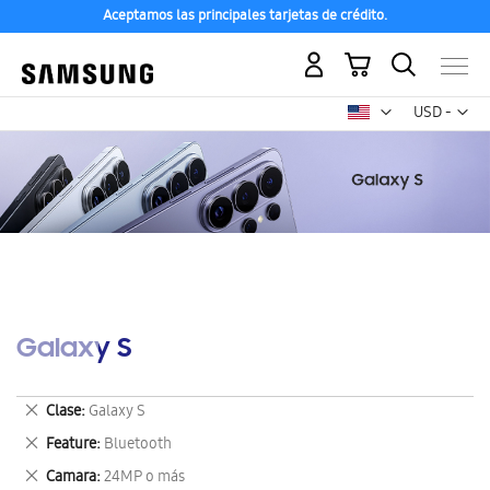
Aceptamos las principales tarjetas de crédito.
Mi carrito
Mon
USD -
dólar
estadounid
Galaxy S
Eliminar
Clase
Galaxy S
este
Eliminar
Feature
Bluetooth
artículo
este
Eliminar
Camara
24MP o más
artículo