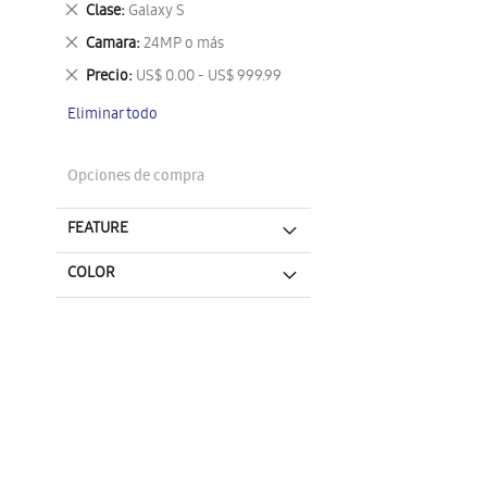
Eliminar
Clase
Galaxy S
este
Eliminar
Camara
24MP o más
artículo
este
Eliminar
Precio
US$ 0.00 - US$ 999.99
artículo
este
Eliminar todo
artículo
Opciones de compra
FEATURE
COLOR