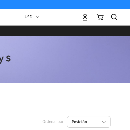
Mi carrito
Moneda
USD -
dólar
estadounidense
Ordenar por