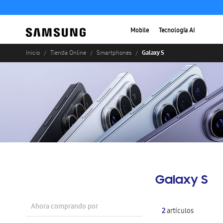
Mobile
Tecnología AI
Galaxy S
Inicio
Tienda Online
Smartphones
Galaxy S
Ahora comprando por
2
artículos