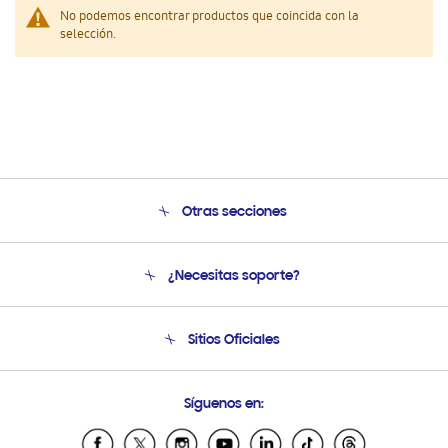
No podemos encontrar productos que coincida con la
selección.
Otras secciones
Conócenos
¿Necesitas soporte?
Soporte
Seguimiento de tu pedido
Soporte telefónico
Sitios Oficiales
Condiciones de Compra
Soporte vía eMail
Preguntas Frecuentes
Samsung Costa Rica
Síguenos en:
Samsung Ecuador
Samsung El Salvador