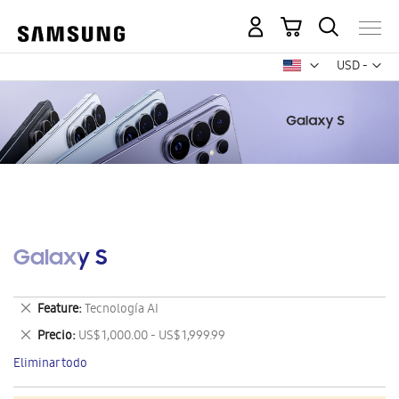
Mi carrito
Mon
USD -
dólar
estadounid
Galaxy S
Eliminar
Feature
Tecnología AI
este
Eliminar
Precio
US$ 1,000.00 - US$ 1,999.99
artículo
este
Eliminar todo
artículo