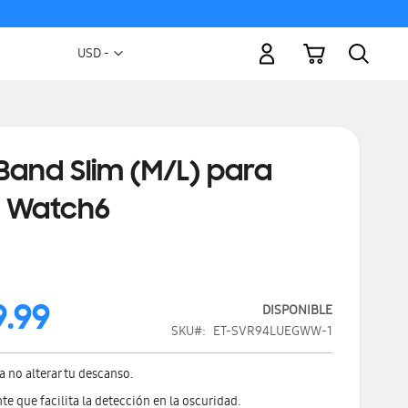
Mi carrito
Moneda
USD -
dólar
estadounidense
Band Slim (M/L) para
 Watch6
9.99
DISPONIBLE
SKU
ET-SVR94LUEGWW-1
 no alterar tu descanso.
nte que facilita la detección en la oscuridad.