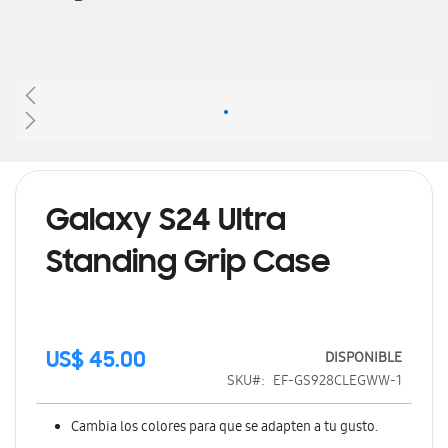
Saltar
al
comienzo
de
Galaxy S24 Ultra
la
galería
Standing Grip Case
de
imágenes
DISPONIBLE
US$ 45.00
SKU
EF-GS928CLEGWW-1
Cambia los colores para que se adapten a tu gusto.