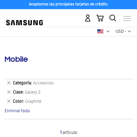
Aceptamos las principales tarjetas de crédito.
Mi carrito
Mon
USD -
dólar
estadounid
Mobile
Eliminar
Categoría
Accesorios
este
Eliminar
Clase
Galaxy Z
artículo
este
Eliminar
Color
Graphite
artículo
este
Eliminar todo
artículo
1
artículo