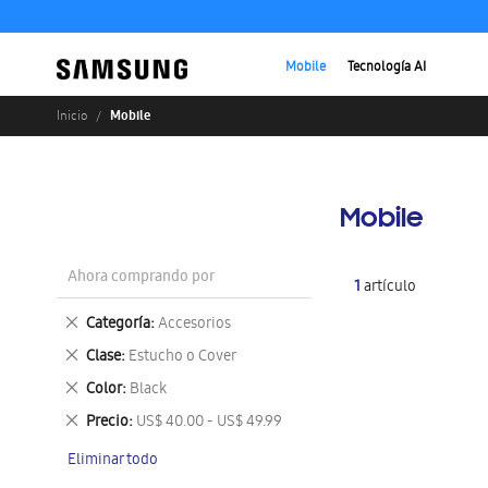
Mobile
Tecnología AI
Mobile
Inicio
Mobile
Ahora comprando por
1
artículo
Eliminar
Categoría
Accesorios
este
Eliminar
Clase
Estucho o Cover
artículo
este
Eliminar
Color
Black
artículo
este
Eliminar
Precio
US$ 40.00 - US$ 49.99
artículo
este
Eliminar todo
artículo