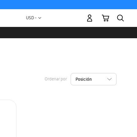
Mi carrito
Moneda
USD -
dólar
estadounidense
Ordenar por