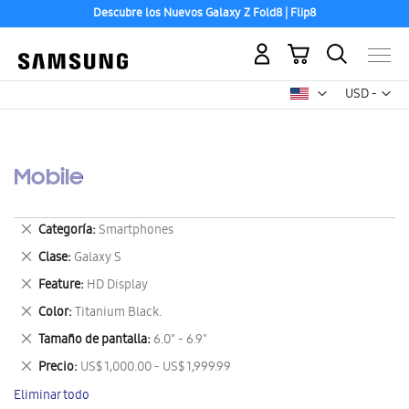
Descubre los Nuevos Galaxy Z Fold8 | Flip8
Mi carrito
Mon
USD -
dólar
estadounid
Mobile
Eliminar
Categoría
Smartphones
este
Eliminar
Clase
Galaxy S
artículo
este
Eliminar
Feature
HD Display
artículo
este
Eliminar
Color
Titanium Black.
artículo
este
Eliminar
Tamaño de pantalla
6.0" - 6.9"
artículo
este
Eliminar
Precio
US$ 1,000.00 - US$ 1,999.99
artículo
este
Eliminar todo
artículo