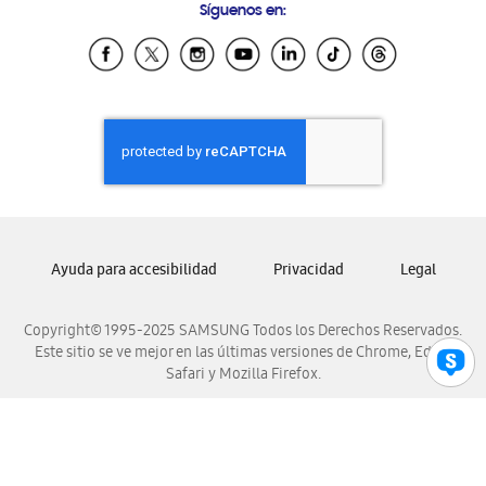
Síguenos en:
Samsung Ecuador
Samsung El Salvador
Samsung Guatemala
Samsung Honduras
Samsung Nicaragua
Samsung Panamá
Samsung República Dominicana
Samsung Venezuela
Ayuda para accesibilidad
Privacidad
Legal
Copyright© 1995-2025 SAMSUNG Todos los Derechos Reservados.
Este sitio se ve mejor en las últimas versiones de Chrome, Edge,
Safari y Mozilla Firefox.