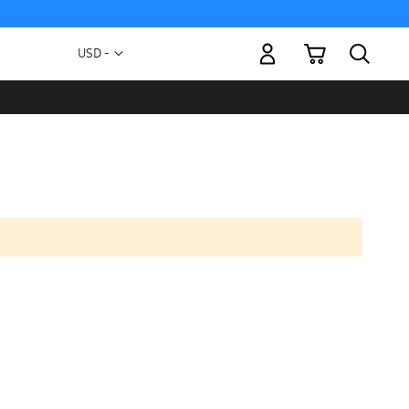
Mi carrito
Moneda
USD -
dólar
estadounidense