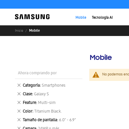
Mobile
Tecnología AI
Mobile
Inicio
Mobile
Ahora comprando por
No podemos enco
Eliminar
Categoría
Smartphones
este
Eliminar
Clase
Galaxy S
artículo
este
Eliminar
Feature
Multi-sim
artículo
este
Eliminar
Color
Titanium Black.
artículo
este
Eliminar
Tamaño de pantalla
6.0" - 6.9"
artículo
este
Eliminar