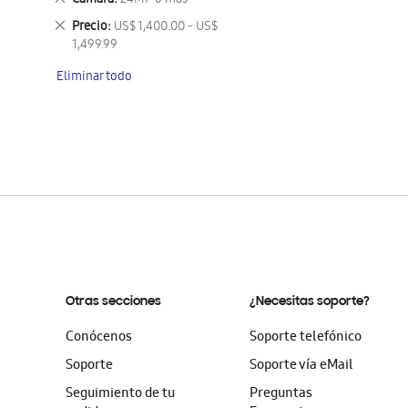
Camara
24MP o más
artículo
este
Eliminar
Precio
US$ 1,400.00 - US$
artículo
este
1,499.99
artículo
Eliminar todo
Otras secciones
¿Necesitas soporte?
Conócenos
Soporte telefónico
Soporte
Soporte vía eMail
Seguimiento de tu
Preguntas