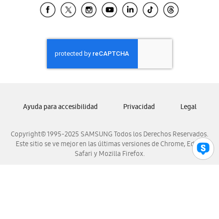
Samsung El Salvador
Samsung Guatemala
Samsung Honduras
Samsung Nicaragua
Samsung Panamá
Samsung República Dominicana
Samsung Venezuela
Ayuda para accesibilidad
Privacidad
Legal
Copyright© 1995-2025 SAMSUNG Todos los Derechos Reservados.
Este sitio se ve mejor en las últimas versiones de Chrome, Edge,
Safari y Mozilla Firefox.