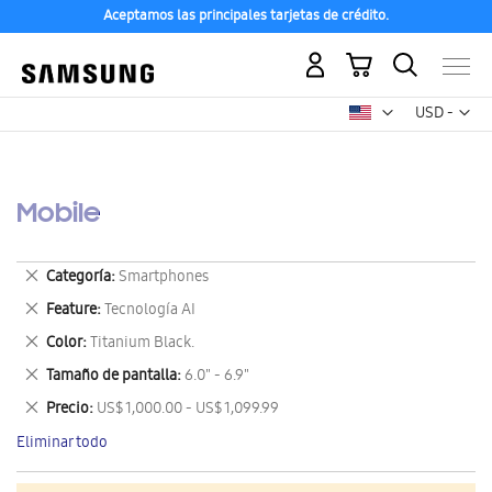
Aceptamos las principales tarjetas de crédito.
Mi carrito
Mon
USD -
dólar
estadounid
Mobile
Eliminar
Categoría
Smartphones
este
Eliminar
Feature
Tecnología AI
artículo
este
Eliminar
Color
Titanium Black.
artículo
este
Eliminar
Tamaño de pantalla
6.0" - 6.9"
artículo
este
Eliminar
Precio
US$ 1,000.00 - US$ 1,099.99
artículo
este
Eliminar todo
artículo