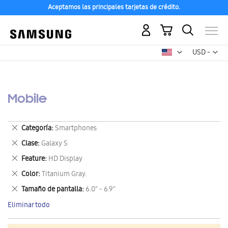
Aceptamos las principales tarjetas de crédito.
Mi carrito
Mon
USD -
dólar
estadounid
Mobile
Eliminar
Categoría
Smartphones
este
Eliminar
Clase
Galaxy S
artículo
este
Eliminar
Feature
HD Display
artículo
este
Eliminar
Color
Titanium Gray.
artículo
este
Eliminar
Tamaño de pantalla
6.0" - 6.9"
artículo
este
Eliminar todo
artículo