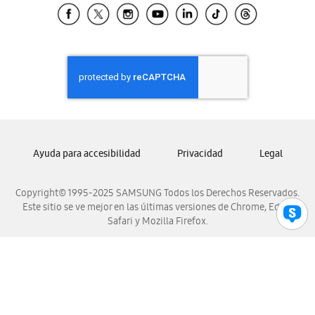
Samsung El Salvador
Samsung Guatemala
Samsung Honduras
Samsung Nicaragua
Samsung Panamá
Samsung República Dominicana
Samsung Venezuela
Ayuda para accesibilidad
Privacidad
Legal
Copyright© 1995-2025 SAMSUNG Todos los Derechos Reservados.
Este sitio se ve mejor en las últimas versiones de Chrome, Edge,
Safari y Mozilla Firefox.