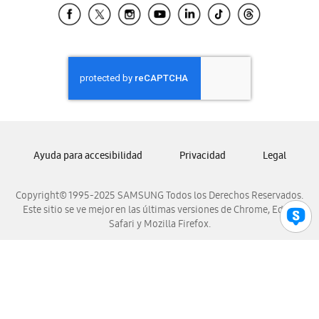
Samsung El Salvador
Samsung Guatemala
Samsung Honduras
Samsung Nicaragua
Samsung Panamá
Samsung República Dominicana
Samsung Venezuela
Ayuda para accesibilidad
Privacidad
Legal
Copyright© 1995-2025 SAMSUNG Todos los Derechos Reservados.
Este sitio se ve mejor en las últimas versiones de Chrome, Edge,
Safari y Mozilla Firefox.