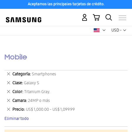
Aceptamos las principales tarjetas de crédito.
Mi carrito
Mon
USD -
dólar
estadounid
Mobile
Eliminar
Categoría
Smartphones
este
Eliminar
Clase
Galaxy S
artículo
este
Eliminar
Color
Titanium Gray.
artículo
este
Eliminar
Camara
24MP o más
artículo
este
Eliminar
Precio
US$ 1,000.00 - US$ 1,099.99
artículo
este
Eliminar todo
artículo