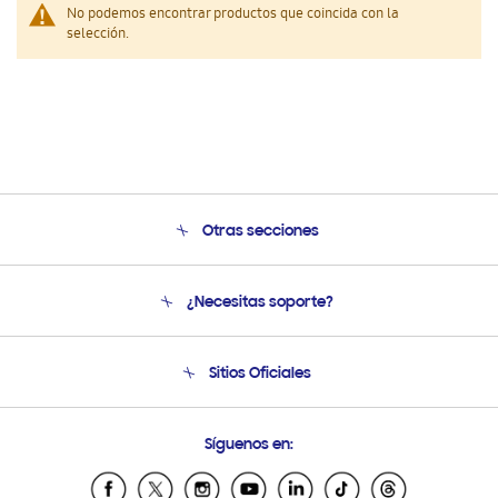
No podemos encontrar productos que coincida con la
selección.
Otras secciones
Conócenos
¿Necesitas soporte?
Soporte
Seguimiento de tu pedido
Soporte telefónico
Sitios Oficiales
Condiciones de Compra
Soporte vía eMail
Preguntas Frecuentes
Samsung Costa Rica
Síguenos en:
Samsung Ecuador
Samsung El Salvador