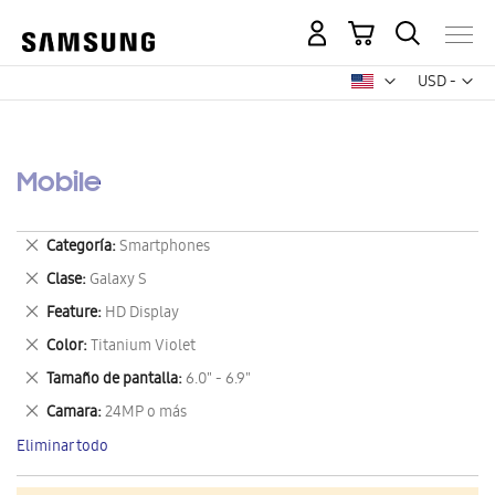
Mi carrito
Mon
USD -
dólar
estadounid
Mobile
Eliminar
Categoría
Smartphones
este
Eliminar
Clase
Galaxy S
artículo
este
Eliminar
Feature
HD Display
artículo
este
Eliminar
Color
Titanium Violet
artículo
este
Eliminar
Tamaño de pantalla
6.0" - 6.9"
artículo
este
Eliminar
Camara
24MP o más
artículo
este
Eliminar todo
artículo