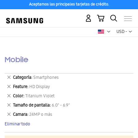
Aceptamos las principales tarjetas de crédito.
Mi carrito
Mon
USD -
dólar
estadounid
Mobile
Eliminar
Categoría
Smartphones
este
Eliminar
Feature
HD Display
artículo
este
Eliminar
Color
Titanium Violet
artículo
este
Eliminar
Tamaño de pantalla
6.0" - 6.9"
artículo
este
Eliminar
Camara
24MP o más
artículo
este
Eliminar todo
artículo