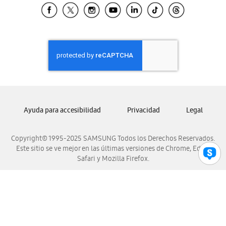
Samsung El Salvador
Samsung Guatemala
Samsung Honduras
Samsung Nicaragua
Samsung Panamá
Samsung República Dominicana
Samsung Venezuela
Ayuda para accesibilidad
Privacidad
Legal
Copyright© 1995-2025 SAMSUNG Todos los Derechos Reservados.
Este sitio se ve mejor en las últimas versiones de Chrome, Edge,
Safari y Mozilla Firefox.