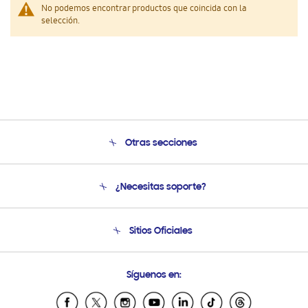
No podemos encontrar productos que coincida con la
selección.
Otras secciones
Conócenos
¿Necesitas soporte?
Soporte
Seguimiento de tu pedido
Soporte telefónico
Sitios Oficiales
Condiciones de Compra
Soporte vía eMail
Preguntas Frecuentes
Samsung Costa Rica
Síguenos en:
Samsung Ecuador
Samsung El Salvador