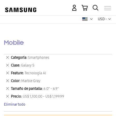
Mi carrito
Mon
USD -
dólar
estadounid
Mobile
Eliminar
Categoría
Smartphones
este
Eliminar
Clase
Galaxy S
artículo
este
Eliminar
Feature
Tecnología AI
artículo
este
Eliminar
Color
Marble Gray
artículo
este
Eliminar
Tamaño de pantalla
6.0" - 6.9"
artículo
este
Eliminar
Precio
US$ 1,100.00 - US$ 1,199.99
artículo
este
Eliminar todo
artículo