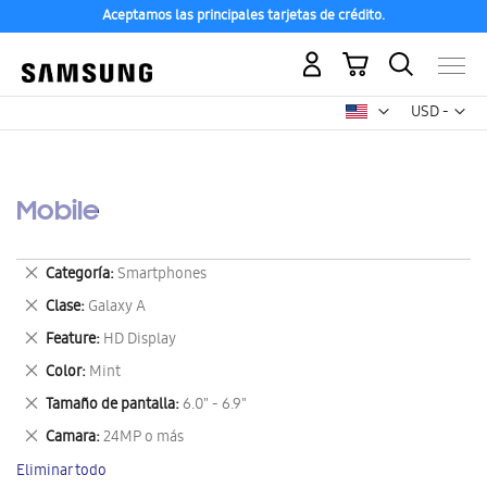
Aceptamos las principales tarjetas de crédito.
Mi carrito
Mon
USD -
dólar
estadounid
Mobile
Eliminar
Categoría
Smartphones
este
Eliminar
Clase
Galaxy A
artículo
este
Eliminar
Feature
HD Display
artículo
este
Eliminar
Color
Mint
artículo
este
Eliminar
Tamaño de pantalla
6.0" - 6.9"
artículo
este
Eliminar
Camara
24MP o más
artículo
este
Eliminar todo
artículo