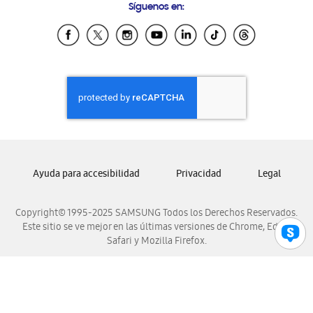
Síguenos en:
Samsung Ecuador
Samsung El Salvador
Samsung Guatemala
Samsung Honduras
Samsung Nicaragua
Samsung Panamá
Samsung República Dominicana
Samsung Venezuela
Ayuda para accesibilidad
Privacidad
Legal
Copyright© 1995-2025 SAMSUNG Todos los Derechos Reservados.
Este sitio se ve mejor en las últimas versiones de Chrome, Edge,
Safari y Mozilla Firefox.