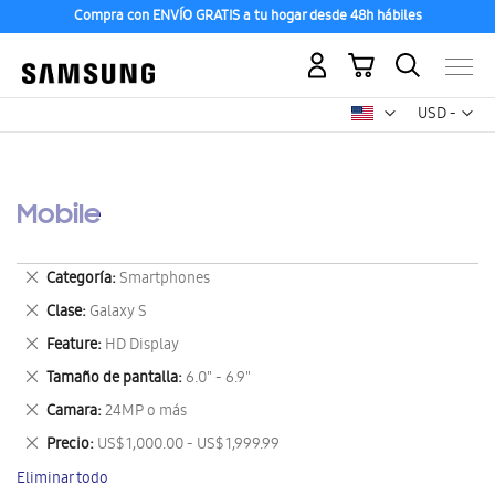
Compra con ENVÍO GRATIS a tu hogar desde 48h hábiles
Mi carrito
Mon
USD -
dólar
estadounid
Mobile
Eliminar
Categoría
Smartphones
este
Eliminar
Clase
Galaxy S
artículo
este
Eliminar
Feature
HD Display
artículo
este
Eliminar
Tamaño de pantalla
6.0" - 6.9"
artículo
este
Eliminar
Camara
24MP o más
artículo
este
Eliminar
Precio
US$ 1,000.00 - US$ 1,999.99
artículo
este
Eliminar todo
artículo