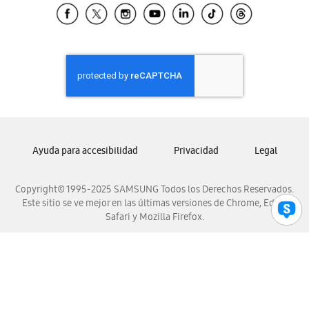
Samsung El Salvador
Samsung Guatemala
Samsung Honduras
Samsung Nicaragua
Samsung Panamá
Samsung República Dominicana
Samsung Venezuela
Ayuda para accesibilidad
Privacidad
Legal
Copyright© 1995-2025 SAMSUNG Todos los Derechos Reservados.
Este sitio se ve mejor en las últimas versiones de Chrome, Edge,
Safari y Mozilla Firefox.