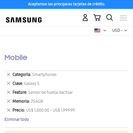
Aceptamos las principales tarjetas de crédito.
Mi carrito
Mon
USD -
dólar
estadounid
Mobile
Eliminar
Categoría
Smartphones
este
Eliminar
Clase
Galaxy S
artículo
este
Eliminar
Feature
Sensor de huella dactilar
artículo
este
Eliminar
Memoria
256GB
artículo
este
Eliminar
Precio
US$ 1,000.00 - US$ 1,999.99
artículo
este
Eliminar todo
artículo