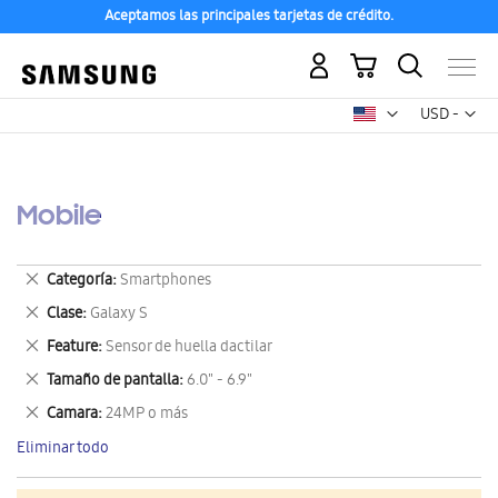
Aceptamos las principales tarjetas de crédito.
Mi carrito
Mon
USD -
dólar
estadounid
Mobile
Eliminar
Categoría
Smartphones
este
Eliminar
Clase
Galaxy S
artículo
este
Eliminar
Feature
Sensor de huella dactilar
artículo
este
Eliminar
Tamaño de pantalla
6.0" - 6.9"
artículo
este
Eliminar
Camara
24MP o más
artículo
este
Eliminar todo
artículo