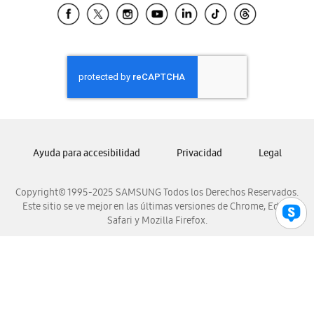
Samsung El Salvador
Samsung Guatemala
Samsung Honduras
Samsung Nicaragua
Samsung Panamá
Samsung República Dominicana
Samsung Venezuela
Ayuda para accesibilidad
Privacidad
Legal
Copyright© 1995-2025 SAMSUNG Todos los Derechos Reservados.
Este sitio se ve mejor en las últimas versiones de Chrome, Edge,
Safari y Mozilla Firefox.