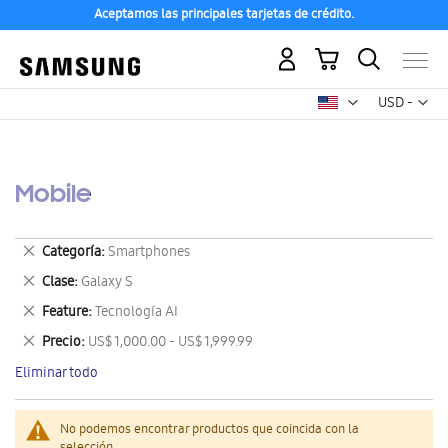
Aceptamos las principales tarjetas de crédito.
Mi carrito
Mon
USD -
dólar
estadounid
Mobile
Eliminar
Categoría
Smartphones
este
Eliminar
Clase
Galaxy S
artículo
este
Eliminar
Feature
Tecnología AI
artículo
este
Eliminar
Precio
US$ 1,000.00 - US$ 1,999.99
artículo
este
Eliminar todo
artículo
No podemos encontrar productos que coincida con la