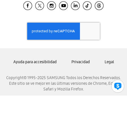
Samsung El Salvador
Samsung Guatemala
Samsung Honduras
Samsung Nicaragua
Samsung Panamá
Samsung República Dominicana
Samsung Venezuela
Ayuda para accesibilidad
Privacidad
Legal
Copyright© 1995-2025 SAMSUNG Todos los Derechos Reservados.
Este sitio se ve mejor en las últimas versiones de Chrome, Edge,
Safari y Mozilla Firefox.