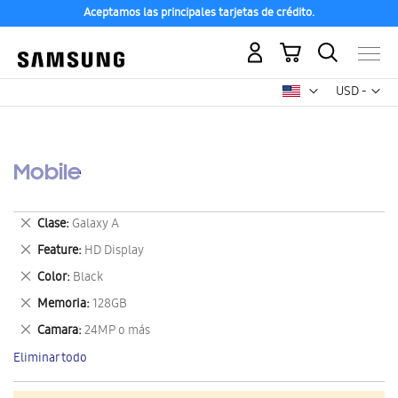
Aceptamos las principales tarjetas de crédito.
Mi carrito
Mon
USD -
dólar
estadounid
Mobile
Eliminar
Clase
Galaxy A
este
Eliminar
Feature
HD Display
artículo
este
Eliminar
Color
Black
artículo
este
Eliminar
Memoria
128GB
artículo
este
Eliminar
Camara
24MP o más
artículo
este
Eliminar todo
artículo