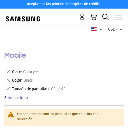
Aceptamos las principales tarjetas de crédito.
Mi carrito
Mon
USD -
dólar
estadounid
Mobile
Eliminar
Clase
Galaxy A
este
Eliminar
Color
Black
artículo
este
Eliminar
Tamaño de pantalla
6.0" - 6.9"
artículo
este
Eliminar todo
artículo
No podemos encontrar productos que coincida con la
selección.