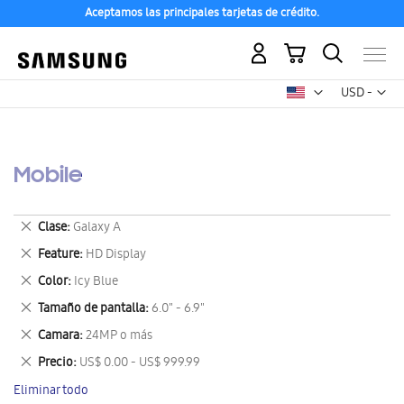
Aceptamos las principales tarjetas de crédito.
Mi carrito
Mon
USD -
dólar
estadounid
Mobile
Eliminar
Clase
Galaxy A
este
Eliminar
Feature
HD Display
artículo
este
Eliminar
Color
Icy Blue
artículo
este
Eliminar
Tamaño de pantalla
6.0" - 6.9"
artículo
este
Eliminar
Camara
24MP o más
artículo
este
Eliminar
Precio
US$ 0.00 - US$ 999.99
artículo
este
Eliminar todo
artículo