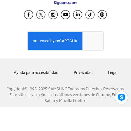
Síguenos en:
Samsung Ecuador
Samsung El Salvador
Samsung Guatemala
Samsung Honduras
Samsung Nicaragua
Samsung Panamá
Samsung República Dominicana
Samsung Venezuela
Ayuda para accesibilidad
Privacidad
Legal
Copyright© 1995-2025 SAMSUNG Todos los Derechos Reservados.
Este sitio se ve mejor en las últimas versiones de Chrome, Edge,
Safari y Mozilla Firefox.