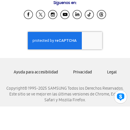
Síguenos en:
Samsung Ecuador
Samsung El Salvador
Samsung Guatemala
Samsung Honduras
Samsung Nicaragua
Samsung Panamá
Samsung República Dominicana
Samsung Venezuela
Ayuda para accesibilidad
Privacidad
Legal
Copyright© 1995-2025 SAMSUNG Todos los Derechos Reservados.
Este sitio se ve mejor en las últimas versiones de Chrome, Edge,
Safari y Mozilla Firefox.