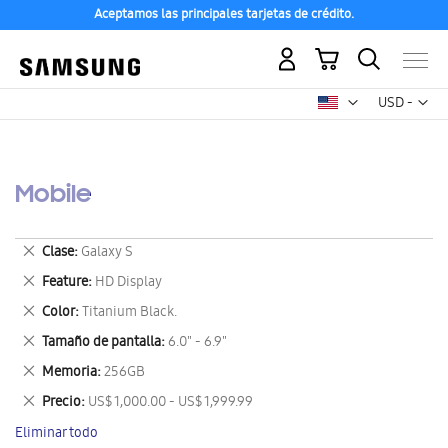
Aceptamos las principales tarjetas de crédito.
Mi carrito
Mon
USD -
dólar
estadounid
Mobile
Eliminar
Clase
Galaxy S
este
Eliminar
Feature
HD Display
artículo
este
Eliminar
Color
Titanium Black.
artículo
este
Eliminar
Tamaño de pantalla
6.0" - 6.9"
artículo
este
Eliminar
Memoria
256GB
artículo
este
Eliminar
Precio
US$ 1,000.00 - US$ 1,999.99
artículo
este
Eliminar todo
artículo