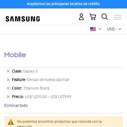
Aceptamos las principales tarjetas de crédito.
Mi carrito
Mon
USD -
dólar
estadounid
Mobile
Eliminar
Clase
Galaxy S
este
Eliminar
Feature
Sensor de huella dactilar
artículo
este
Eliminar
Color
Titanium Black.
artículo
este
Eliminar
Precio
US$ 1,070.00 - US$ 1,079.99
artículo
este
Eliminar todo
artículo
No podemos encontrar productos que coincida con la