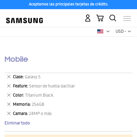
Aceptamos las principales tarjetas de crédito.
Mi carrito
Mon
USD -
dólar
estadounid
Mobile
Eliminar
Clase
Galaxy S
este
Eliminar
Feature
Sensor de huella dactilar
artículo
este
Eliminar
Color
Titanium Black.
artículo
este
Eliminar
Memoria
256GB
artículo
este
Eliminar
Camara
24MP o más
artículo
este
Eliminar todo
artículo