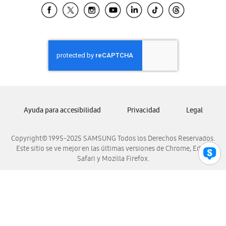
Samsung El Salvador
Samsung Guatemala
Samsung Honduras
Samsung Nicaragua
Samsung Panamá
Samsung República Dominicana
Samsung Venezuela
Ayuda para accesibilidad
Privacidad
Legal
Copyright© 1995-2025 SAMSUNG Todos los Derechos Reservados.
Este sitio se ve mejor en las últimas versiones de Chrome, Edge,
Safari y Mozilla Firefox.