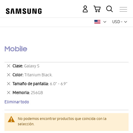
Mi carrito
Mon
USD -
dólar
estadounid
Mobile
Eliminar
Clase
Galaxy S
este
Eliminar
Color
Titanium Black.
artículo
este
Eliminar
Tamaño de pantalla
6.0" - 6.9"
artículo
este
Eliminar
Memoria
256GB
artículo
este
Eliminar todo
artículo
No podemos encontrar productos que coincida con la
selección.