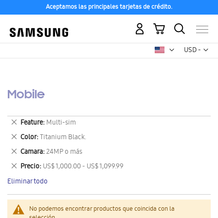
Aceptamos las principales tarjetas de crédito.
Mi carrito
Mon
USD -
dólar
estadounid
Mobile
Eliminar
Feature
Multi-sim
este
Eliminar
Color
Titanium Black.
artículo
este
Eliminar
Camara
24MP o más
artículo
este
Eliminar
Precio
US$ 1,000.00 - US$ 1,099.99
artículo
este
Eliminar todo
artículo
No podemos encontrar productos que coincida con la