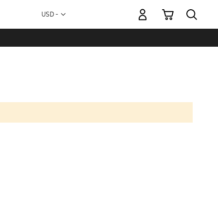
Mi carrito
Moneda
USD -
dólar
estadounidense