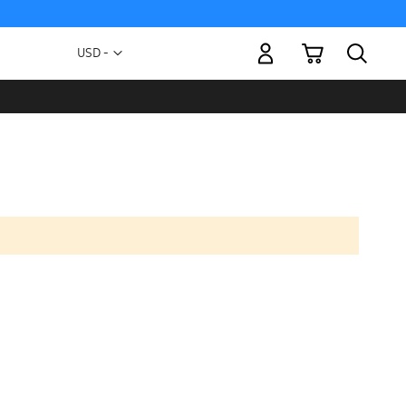
Mi carrito
Moneda
USD -
dólar
estadounidense