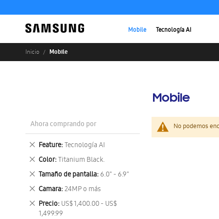
Mobile
Tecnología AI
Mobile
Inicio
Mobile
Ahora comprando por
No podemos enco
Eliminar
Feature
Tecnología AI
este
Eliminar
Color
Titanium Black.
artículo
este
Eliminar
Tamaño de pantalla
6.0" - 6.9"
artículo
este
Eliminar
Camara
24MP o más
artículo
este
Eliminar
Precio
US$ 1,400.00 - US$
artículo
este
1,499.99