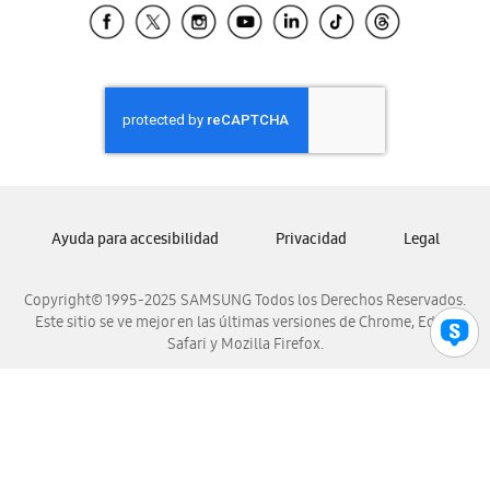
Samsung El Salvador
Samsung Guatemala
Samsung Honduras
Samsung Nicaragua
Samsung Panamá
Samsung República Dominicana
Samsung Venezuela
Ayuda para accesibilidad
Privacidad
Legal
Copyright© 1995-2025 SAMSUNG Todos los Derechos Reservados.
Este sitio se ve mejor en las últimas versiones de Chrome, Edge,
Safari y Mozilla Firefox.