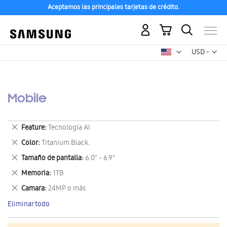
Aceptamos las principales tarjetas de crédito.
Mi carrito
Mon
USD -
dólar
estadounid
Mobile
Eliminar
Feature
Tecnología AI
este
Eliminar
Color
Titanium Black.
artículo
este
Eliminar
Tamaño de pantalla
6.0" - 6.9"
artículo
este
Eliminar
Memoria
1TB
artículo
este
Eliminar
Camara
24MP o más
artículo
este
Eliminar todo
artículo