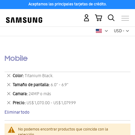
Aceptamos las principales tarjetas de crédito.
Mi carrito
Mon
USD -
dólar
estadounid
Mobile
Eliminar
Color
Titanium Black.
este
Eliminar
Tamaño de pantalla
6.0" - 6.9"
artículo
este
Eliminar
Camara
24MP o más
artículo
este
Eliminar
Precio
US$ 1,070.00 - US$ 1,079.99
artículo
este
Eliminar todo
artículo
No podemos encontrar productos que coincida con la