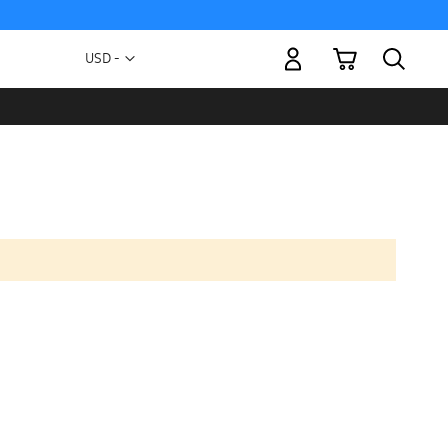
Mi carrito
Moneda
USD -
dólar
estadounidense