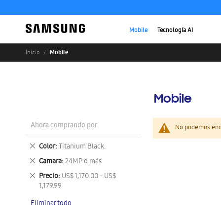
Mobile
Tecnología AI
Mobile
Inicio
Mobile
Ahora comprando por
No podemos enco
Eliminar
Color
Titanium Black.
este
Eliminar
Camara
24MP o más
artículo
este
Eliminar
Precio
US$ 1,170.00 - US$
artículo
este
1,179.99
artículo
Eliminar todo