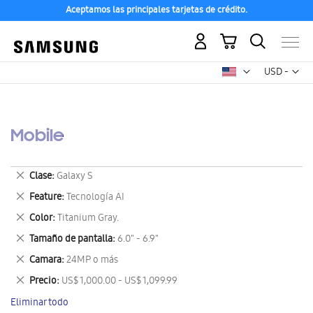
Aceptamos las principales tarjetas de crédito.
Mi carrito
Mon
USD -
dólar
estadounid
Mobile
Eliminar
Clase
Galaxy S
este
Eliminar
Feature
Tecnología AI
artículo
este
Eliminar
Color
Titanium Gray.
artículo
este
Eliminar
Tamaño de pantalla
6.0" - 6.9"
artículo
este
Eliminar
Camara
24MP o más
artículo
este
Eliminar
Precio
US$ 1,000.00 - US$ 1,099.99
artículo
este
Eliminar todo
artículo