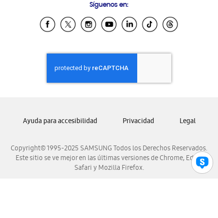
Síguenos en:
Samsung Ecuador
Samsung El Salvador
Samsung Guatemala
Samsung Honduras
Samsung Nicaragua
Samsung Panamá
Samsung República Dominicana
Samsung Venezuela
Ayuda para accesibilidad
Privacidad
Legal
Copyright© 1995-2025 SAMSUNG Todos los Derechos Reservados.
Este sitio se ve mejor en las últimas versiones de Chrome, Edge,
Safari y Mozilla Firefox.