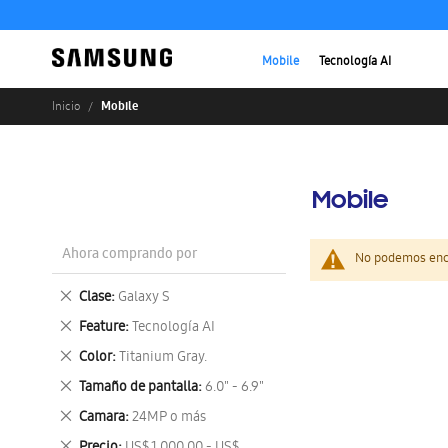
Mobile
Tecnología AI
Mobile
Inicio
Mobile
Ahora comprando por
No podemos enco
Eliminar
Clase
Galaxy S
este
Eliminar
Feature
Tecnología AI
artículo
este
Eliminar
Color
Titanium Gray.
artículo
este
Eliminar
Tamaño de pantalla
6.0" - 6.9"
artículo
este
Eliminar
Camara
24MP o más
artículo
este
Eliminar