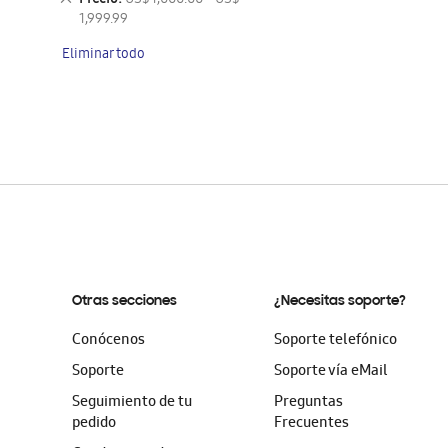
Precio
US$ 1,000.00 - US$
artículo
este
1,999.99
artículo
Eliminar todo
Otras secciones
¿Necesitas soporte?
Conócenos
Soporte telefónico
Soporte
Soporte vía eMail
Seguimiento de tu
Preguntas
pedido
Frecuentes