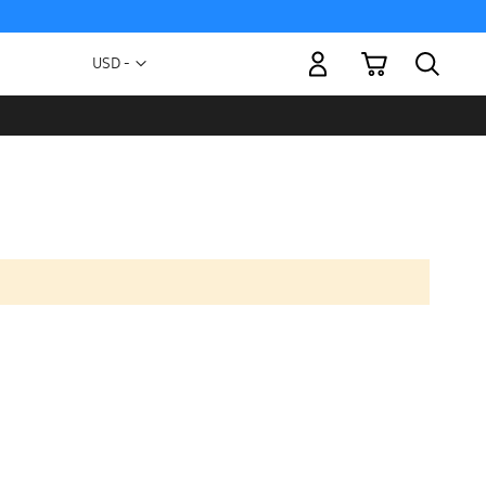
Mi carrito
Moneda
USD -
dólar
estadounidense