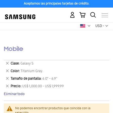
Aceptamos las principales tarjetas de crédito.
Mi carrito
Mon
USD -
dólar
estadounid
Mobile
Eliminar
Clase
Galaxy S
este
Eliminar
Color
Titanium Gray.
artículo
este
Eliminar
Tamaño de pantalla
6.0" - 6.9"
artículo
este
Eliminar
Precio
US$ 1,000.00 - US$ 1,999.99
artículo
este
Eliminar todo
artículo
No podemos encontrar productos que coincida con la