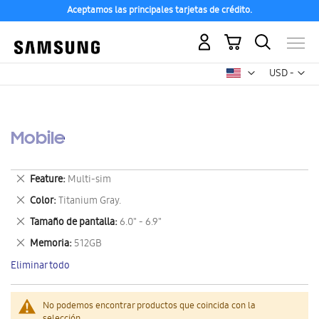
Aceptamos las principales tarjetas de crédito.
Mi carrito
Mon
USD -
dólar
estadounid
Mobile
Eliminar
Feature
Multi-sim
este
Eliminar
Color
Titanium Gray.
artículo
este
Eliminar
Tamaño de pantalla
6.0" - 6.9"
artículo
este
Eliminar
Memoria
512GB
artículo
este
Eliminar todo
artículo
No podemos encontrar productos que coincida con la