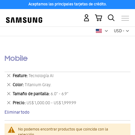
Aceptamos las principales tarjetas de crédito.
Mi carrito
Mon
USD -
dólar
estadounid
Mobile
Eliminar
Feature
Tecnología AI
este
Eliminar
Color
Titanium Gray.
artículo
este
Eliminar
Tamaño de pantalla
6.0" - 6.9"
artículo
este
Eliminar
Precio
US$ 1,000.00 - US$ 1,999.99
artículo
este
Eliminar todo
artículo
No podemos encontrar productos que coincida con la