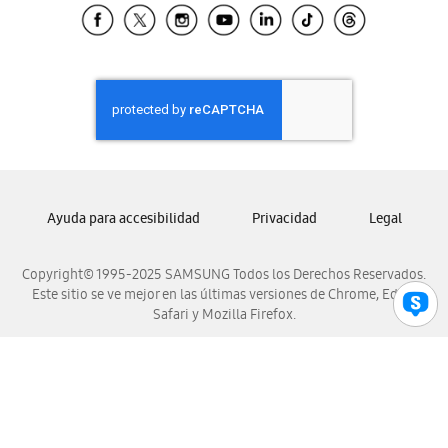
Samsung El Salvador
Samsung Guatemala
Samsung Honduras
Samsung Nicaragua
Samsung Panamá
Samsung República Dominicana
Samsung Venezuela
Ayuda para accesibilidad
Privacidad
Legal
Copyright© 1995-2025 SAMSUNG Todos los Derechos Reservados.
Este sitio se ve mejor en las últimas versiones de Chrome, Edge,
Safari y Mozilla Firefox.