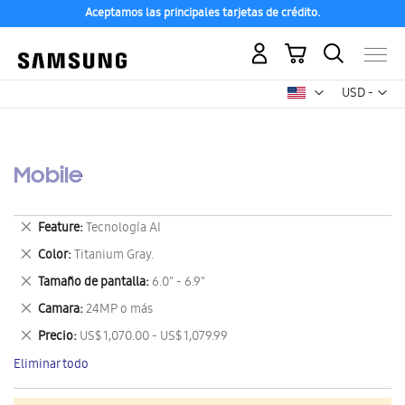
Aceptamos las principales tarjetas de crédito.
Mi carrito
Mon
USD -
dólar
estadounid
Mobile
Eliminar
Feature
Tecnología AI
este
Eliminar
Color
Titanium Gray.
artículo
este
Eliminar
Tamaño de pantalla
6.0" - 6.9"
artículo
este
Eliminar
Camara
24MP o más
artículo
este
Eliminar
Precio
US$ 1,070.00 - US$ 1,079.99
artículo
este
Eliminar todo
artículo