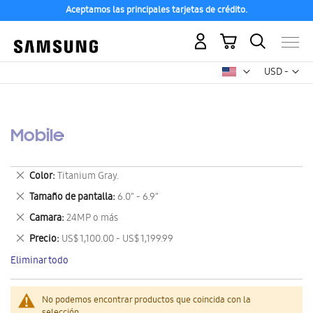
Aceptamos las principales tarjetas de crédito.
Mi carrito
Mon
USD -
dólar
estadounid
Mobile
Eliminar
Color
Titanium Gray.
este
Eliminar
Tamaño de pantalla
6.0" - 6.9"
artículo
este
Eliminar
Camara
24MP o más
artículo
este
Eliminar
Precio
US$ 1,100.00 - US$ 1,199.99
artículo
este
Eliminar todo
artículo
No podemos encontrar productos que coincida con la