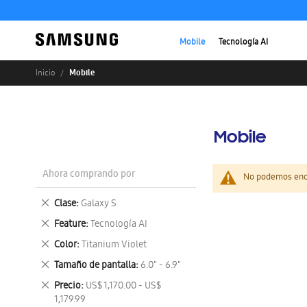
Mobile
Tecnología AI
Mobile
Inicio
Mobile
Ahora comprando por
No podemos enco
Eliminar
Clase
Galaxy S
este
Eliminar
Feature
Tecnología AI
artículo
este
Eliminar
Color
Titanium Violet
artículo
este
Eliminar
Tamaño de pantalla
6.0" - 6.9"
artículo
este
Eliminar
Precio
US$ 1,170.00 - US$
artículo
este
1,179.99