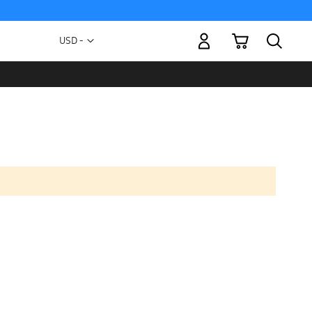
Mi carrito
Moneda
USD -
dólar
estadounidense