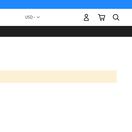
Mi carrito
Moneda
USD -
dólar
estadounidense