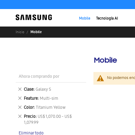
Mobile
Tecnología AI
Mobile
Inicio
Mobile
Ahora comprando por
No podemos enco
Eliminar
Clase
Galaxy S
este
Eliminar
Feature
Multi-sim
artículo
este
Eliminar
Color
Titanium Yellow
artículo
este
Eliminar
Precio
US$ 1,070.00 - US$
artículo
este
1,079.99
artículo
Eliminar todo