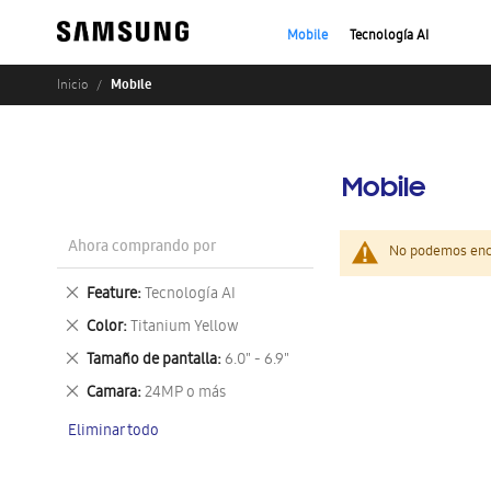
Mobile
Tecnología AI
Mobile
Inicio
Mobile
Ahora comprando por
No podemos enco
Eliminar
Feature
Tecnología AI
este
Eliminar
Color
Titanium Yellow
artículo
este
Eliminar
Tamaño de pantalla
6.0" - 6.9"
artículo
este
Eliminar
Camara
24MP o más
artículo
este
Eliminar todo
artículo