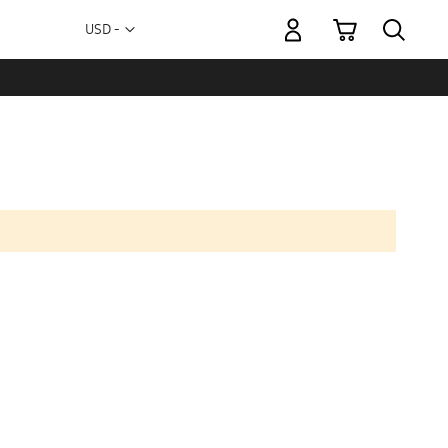
Mi carrito
Moneda
USD -
dólar
estadounidense