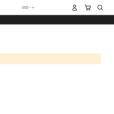
Mi carrito
Moneda
USD -
dólar
estadounidense