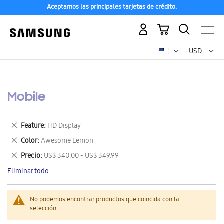
Aceptamos las principales tarjetas de crédito.
Mi carrito
Mon
USD -
dólar
estadounid
Mobile
Eliminar
Feature
HD Display
este
Eliminar
Color
Awesome Lemon
artículo
este
Eliminar
Precio
US$ 340.00 - US$ 349.99
artículo
este
Eliminar todo
artículo
No podemos encontrar productos que coincida con la
selección.