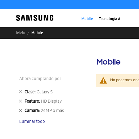
Mobile
Tecnología AI
Mobile
Inicio
Mobile
Ahora comprando por
No podemos enco
Eliminar
Clase
Galaxy S
este
Eliminar
Feature
HD Display
artículo
este
Eliminar
Camara
24MP o más
artículo
este
Eliminar todo
artículo