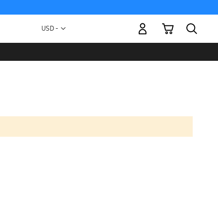
Mi carrito
Moneda
USD -
dólar
estadounidense