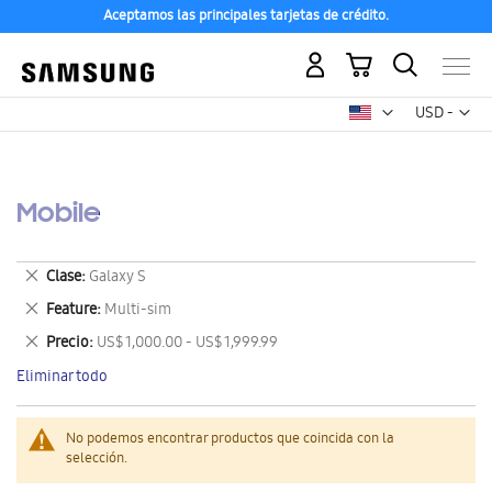
Aceptamos las principales tarjetas de crédito.
Mi carrito
Mon
USD -
dólar
estadounid
Mobile
Eliminar
Clase
Galaxy S
este
Eliminar
Feature
Multi-sim
artículo
este
Eliminar
Precio
US$ 1,000.00 - US$ 1,999.99
artículo
este
Eliminar todo
artículo
No podemos encontrar productos que coincida con la
selección.