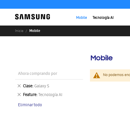
Mobile
Tecnología AI
Mobile
Inicio
Mobile
Ahora comprando por
No podemos enco
Eliminar
Clase
Galaxy S
este
Eliminar
Feature
Tecnología AI
artículo
este
Eliminar todo
artículo