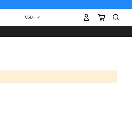
Mi carrito
Moneda
USD -
dólar
estadounidense