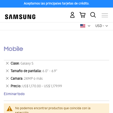
Aceptamos las principales tarjetas de crédito.
Mi carrito
Mon
USD -
dólar
estadounid
Mobile
Eliminar
Clase
Galaxy S
este
Eliminar
Tamaño de pantalla
6.0" - 6.9"
artículo
este
Eliminar
Camara
24MP o más
artículo
este
Eliminar
Precio
US$ 1,170.00 - US$ 1,179.99
artículo
este
Eliminar todo
artículo
No podemos encontrar productos que coincida con la