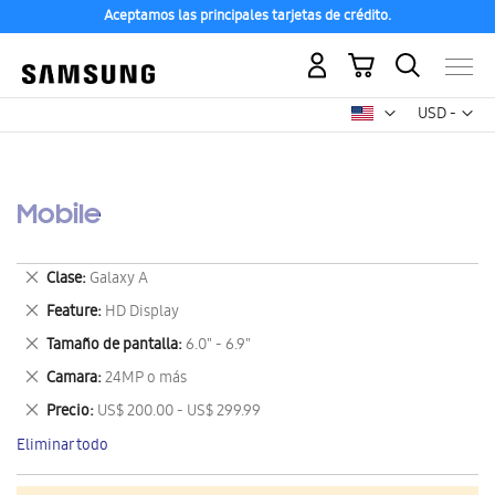
Aceptamos las principales tarjetas de crédito.
Mi carrito
Mon
USD -
dólar
estadounid
Mobile
Eliminar
Clase
Galaxy A
este
Eliminar
Feature
HD Display
artículo
este
Eliminar
Tamaño de pantalla
6.0" - 6.9"
artículo
este
Eliminar
Camara
24MP o más
artículo
este
Eliminar
Precio
US$ 200.00 - US$ 299.99
artículo
este
Eliminar todo
artículo