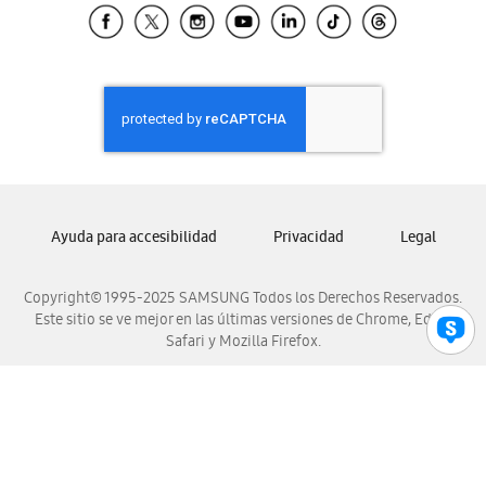
Samsung El Salvador
Samsung Guatemala
Samsung Honduras
Samsung Nicaragua
Samsung Panamá
Samsung República Dominicana
Samsung Venezuela
Ayuda para accesibilidad
Privacidad
Legal
Copyright© 1995-2025 SAMSUNG Todos los Derechos Reservados.
Este sitio se ve mejor en las últimas versiones de Chrome, Edge,
Safari y Mozilla Firefox.